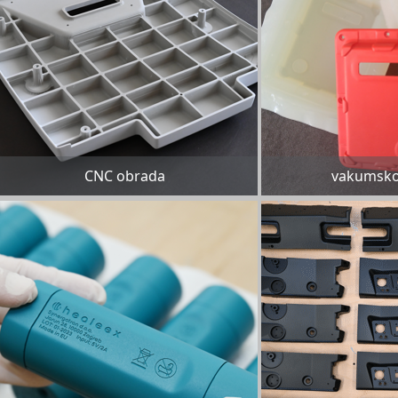
CNC obrada
vakumsko 