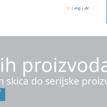
hr
|
eng
|
de
ih proizvod
h skica do serijske proi
!