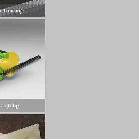
struiranje
 prototip