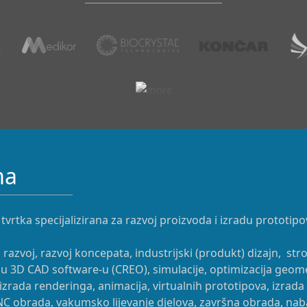
ma
 tvrtka specijalizirana za razvoj proizvoda i izradu prototipo
i razvoj, razvoj koncepata, industrijski (produkt) dizajn, st
u 3D CAD software-u (CREO), simulacije, optimizacija geomet
izrada renderinga, animacija, virtualnih prototipova, izrada
NC obrada, vakumsko lijevanje djelova, završna obrada, na