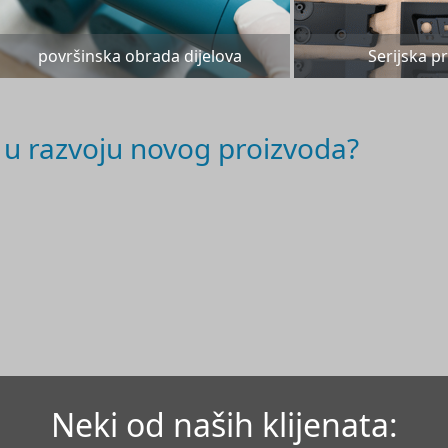
površinska obrada dijelova
Serijska p
u razvoju novog proizvoda?
Neki od naših klijenata: