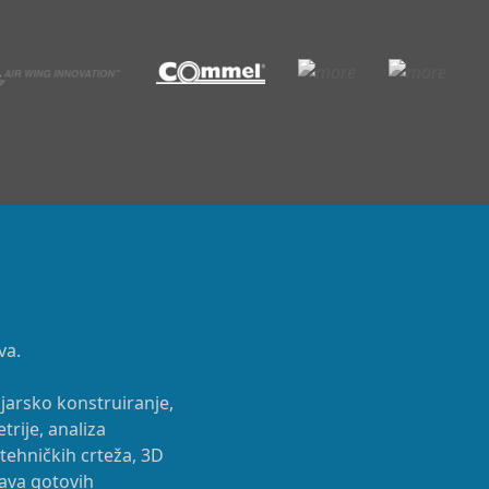
va.
rojarsko konstruiranje,
rije, analiza
 tehničkih crteža, 3D
bava gotovih