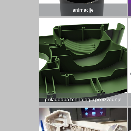
animacije
prilagodba tehnologiji proizvodnje