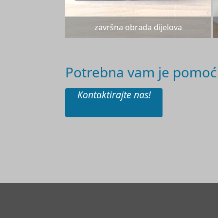
završna obrada dijelova
Potrebna vam je pomoć 
Kontaktirajte nas!