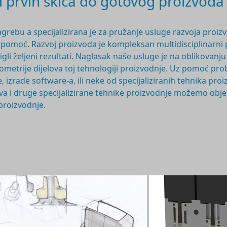
prvih skica do gotovog proizvoda
agrebu a specijalizirana je za pružanje usluge razvoja proiz
a pomoć. Razvoj proizvoda je
kompleksan multidisciplinarni
stigli željeni rezultati. Naglasak naše usluge je na oblikova
geometrije dijelova toj tehnologiji proizvodnje. Uz pomoć 
, izrade software-a, ili neke od specijaliziranih tehnika pr
imova i druge specijalizirane tehnike proizvodnje možemo obj
 proizvodnje.