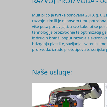
RAZVOJ PROIZVODA - od 
Multiplico je tvrtka osnovana 2
013. g.
u Z
razvojni tim ili je njihovom timu potrebn
više puta ponavljajti, a sve kako bi se po
tehnologije proizvodnje te optimizaciji 
iz drugih branši poput razvoja elektronike
brizganja plastike, savijanja i varenja l
proizvoda, izrade prototipova te serijske
Naše usluge: