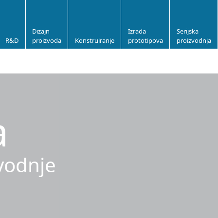
Dizajn
Izrada
Serijska
R&D
proizvoda
Konstruiranje
prototipova
proizvodnja
a
zvodnje