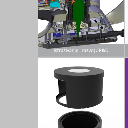
istraživanje i razvoj / R&D