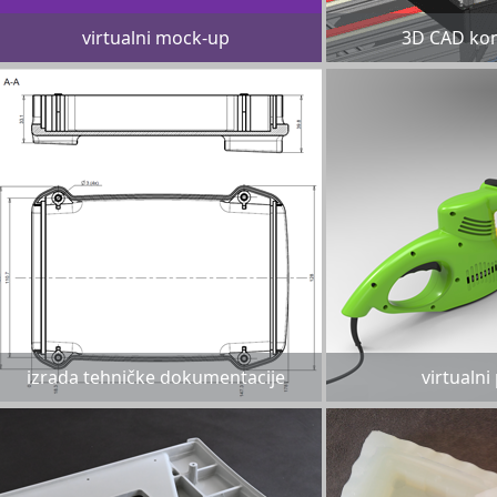
virtualni mock-up
3D CAD kon
izrada tehničke dokumentacije
virtualni