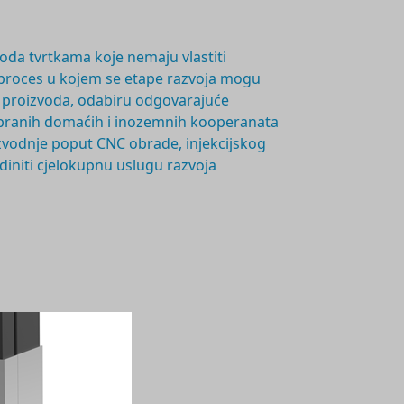
voda tvrtkama koje nemaju vlastiti
proces u kojem se etape razvoja mogu
nju proizvoda, odabiru odgovarajuće
probranih domaćih i inozemnih kooperanata
oizvodnje poput CNC obrade, injekcijskog
ediniti cjelokupnu uslugu razvoja