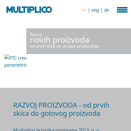
hr
|
eng
|
de
Razvoj
novih proizvoda
od prvih skica do serijske proizvodnje
RAZVOJ PROIZVODA - od prvih
skica do gotovog proizvoda
Multiplico je tvrtka osnovana 2
013. g.
u