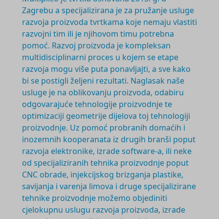
Zagrebu a specijalizirana je za pružanje usluge
razvoja proizvoda tvrtkama koje nemaju vlastiti
razvojni tim ili je njihovom timu potrebna
pomoć. Razvoj proizvoda je
kompleksan
multidisciplinarni
proces u kojem se etape
razvoja mogu više puta ponavljajti, a sve kako
bi se postigli željeni rezultati. Naglasak naše
usluge je na oblikovanju proizvoda, odabiru
odgovarajuće tehnologije proizvodnje te
optimizaciji geometrije dijelova toj tehnologiji
proizvodnje. Uz pomoć probranih domaćih i
inozemnih kooperanata iz drugih branši poput
razvoja elektronike, izrade software-a, ili neke
od specijaliziranih tehnika proizvodnje poput
CNC obrade, injekcijskog brizganja plastike,
savijanja i varenja limova i druge specijalizirane
tehnike proizvodnje možemo objediniti
cjelokupnu uslugu razvoja proizvoda, izrade