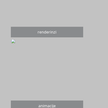
renderinzi
animacije