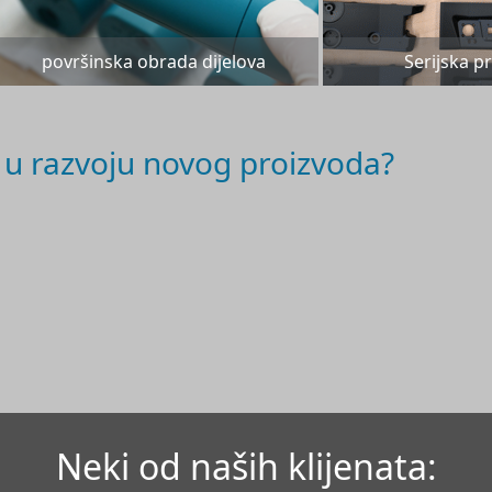
površinska obrada dijelova
Serijska p
u razvoju novog proizvoda?
Neki od naših klijenata: