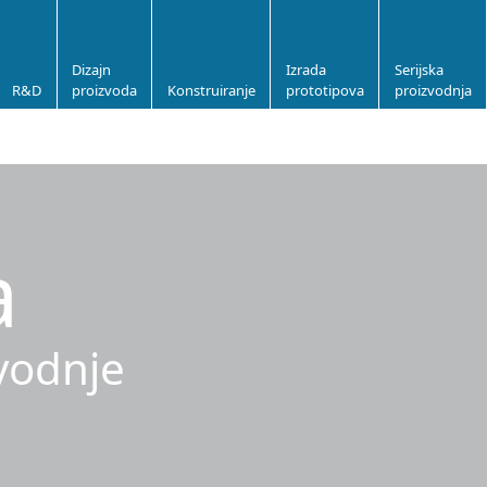
Dizajn
Izrada
Serijska
R&D
proizvoda
Konstruiranje
prototipova
proizvodnja
a
zvodnje