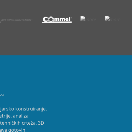
va.
rojarsko konstruiranje,
rije, analiza
 tehničkih crteža, 3D
bava gotovih