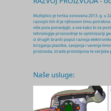
RAZVOJ PROIZVODA - od 
Multiplico je tvrtka osnovana 2
013. g.
u Z
razvojni tim ili je njihovom timu potrebn
više puta ponavljajti, a sve kako bi se po
tehnologije proizvodnje te optimizaciji 
iz drugih branši poput razvoja elektronike
brizganja plastike, savijanja i varenja l
proizvoda, izrade prototipova te serijske
Naše usluge: