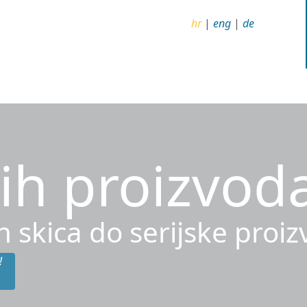
hr
|
eng
|
de
ih proizvod
h skica do serijske proi
!