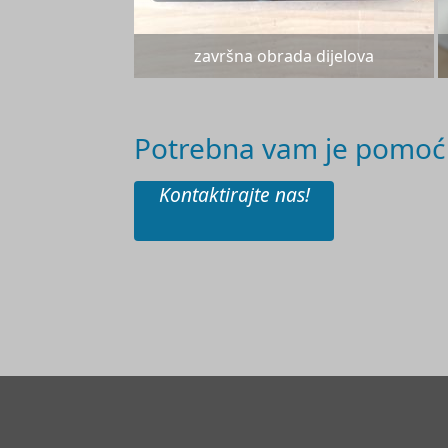
završna obrada dijelova
Potrebna vam je pomoć 
Kontaktirajte nas!