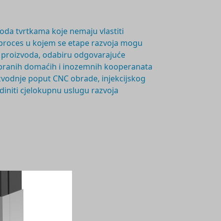
voda tvrtkama koje nemaju vlastiti
proces u kojem se etape razvoja mogu
nju proizvoda, odabiru odgovarajuće
probranih domaćih i inozemnih kooperanata
oizvodnje poput CNC obrade, injekcijskog
ediniti cjelokupnu uslugu razvoja