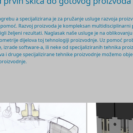
prvih skica do gotovog proizvoda
agrebu a specijalizirana je za pružanje usluge razvoja proiz
a pomoć. Razvoj proizvoda je
kompleksan multidisciplinarni
stigli željeni rezultati. Naglasak naše usluge je na oblikova
geometrije dijelova toj tehnologiji proizvodnje. Uz pomoć 
, izrade software-a, ili neke od specijaliziranih tehnika pr
imova i druge specijalizirane tehnike proizvodnje možemo obj
 proizvodnje.