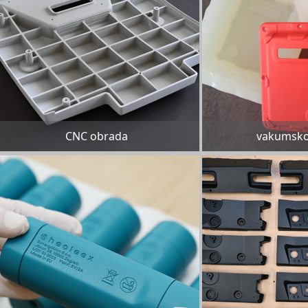
CNC obrada
vakumsko 