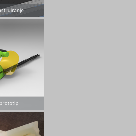
struiranje
 prototip