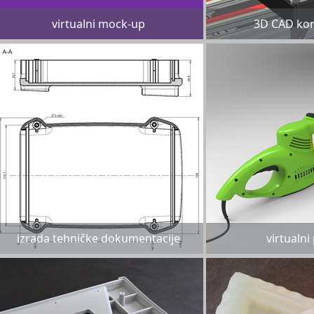
virtualni mock-up
3D CAD kon
izrada tehničke dokumentacije
virtualni