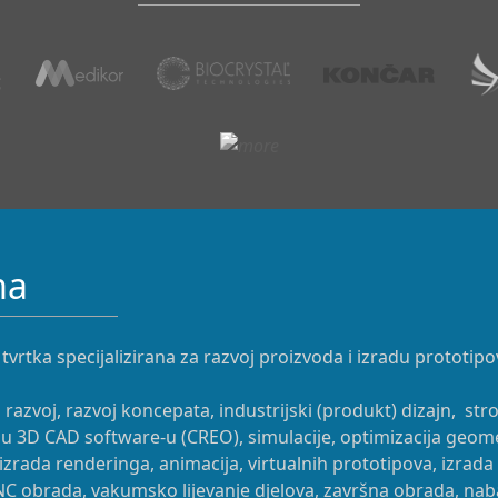
ma
 tvrtka specijalizirana za razvoj proizvoda i izradu prototipo
i razvoj, razvoj koncepata, industrijski (produkt) dizajn, st
u 3D CAD software-u (CREO), simulacije, optimizacija geomet
izrada renderinga, animacija, virtualnih prototipova, izrada
NC obrada, vakumsko lijevanje djelova, završna obrada, na