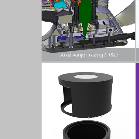
istraživanje i razvoj / R&D