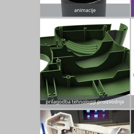
animacije
prilagodba tehnologiji proizvodnje