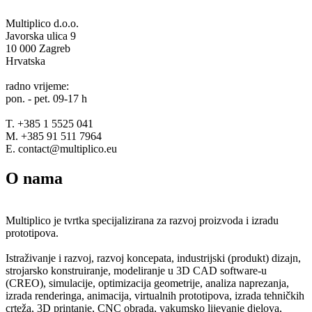
Multiplico d.o.o.
Javorska ulica 9
10 000 Zagreb
Hrvatska
radno vrijeme:
pon. - pet. 09-17 h
T. +385 1 5525 041
M. +385 91 511 7964
E. contact@multiplico.eu
O nama
Multiplico je tvrtka specijalizirana za razvoj proizvoda i izradu
prototipova.
Istraživanje i razvoj, razvoj koncepata, industrijski (produkt) dizajn,
strojarsko konstruiranje, modeliranje u 3D CAD software-u
(CREO), simulacije, optimizacija geometrije, analiza naprezanja,
izrada renderinga, animacija, virtualnih prototipova, izrada tehničkih
crteža, 3D printanje, CNC obrada, vakumsko lijevanje djelova,