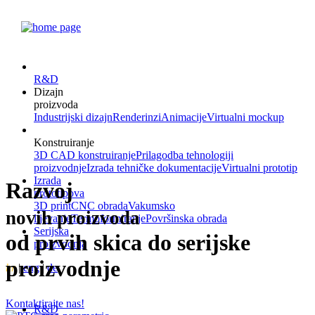
R&D
Dizajn
proizvoda
Industrijski dizajn
Renderinzi
Animacije
Virtualni mockup
Konstruiranje
3D CAD konstruiranje
Prilagodba tehnologiji
proizvodnje
Izrada tehničke dokumentacije
Virtualni prototip
Izrada
Razvoj
prototipova
3D print
CNC obrada
Vakumsko
novih proizvoda
lijevanje
Termoformiranje
Površinska obrada
Serijska
od prvih skica do serijske
proizvodnja
proizvodnje
hr
|
eng
|
de
Kontaktirajte nas!
R&D