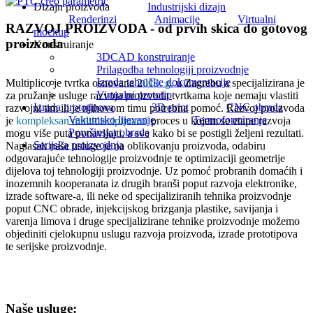
Dizajn proizvoda
Industrijski dizajn
Renderinzi
Animacije
Virtualni
RAZVOJ PROIZVODA - od prvih skica do gotovog
mockup
proizvoda
Konstruiranje
3DCAD konstruiranje
Prilagodba tehnologiji proizvodnje
Izrada tehničke dokumentacije
Multiplico je tvrtka osnovana 2
013. g.
u Zagrebu a specijalizirana je
Virtualni prototip
za pružanje usluge razvoja proizvoda tvrtkama koje nemaju vlastiti
Izrada prototipova
3D print
CNC obrada
razvojni tim ili je njihovom timu potrebna pomoć. Razvoj proizvoda
Vakumsko lijevanje
Termoformiranje
je
kompleksan multidisciplinarni
proces u kojem se etape razvoja
Površinska obrada
mogu više puta ponavljajti, a sve kako bi se postigli željeni rezultati.
Serijska proizvodnja
Naglasak naše usluge je na oblikovanju proizvoda, odabiru
odgovarajuće tehnologije proizvodnje te optimizaciji geometrije
dijelova toj tehnologiji proizvodnje. Uz pomoć probranih domaćih i
inozemnih kooperanata iz drugih branši poput razvoja elektronike,
izrade software-a, ili neke od specijaliziranih tehnika proizvodnje
poput CNC obrade, injekcijskog brizganja plastike, savijanja i
varenja limova i druge specijalizirane tehnike proizvodnje možemo
objediniti cjelokupnu uslugu razvoja proizvoda, izrade prototipova
te serijske proizvodnje.
Naše usluge: