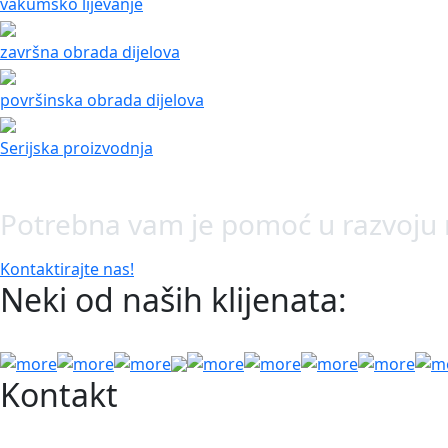
vakumsko lijevanje
završna obrada dijelova
površinska obrada dijelova
Serijska proizvodnja
Potrebna vam je pomoć u razvoju
Kontaktirajte nas!
Neki od naših klijenata:
Kontakt