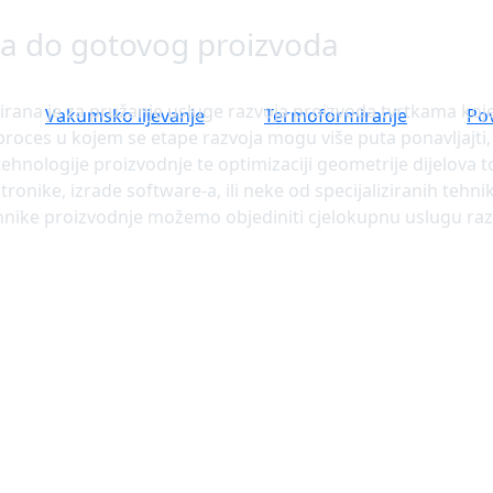
a do gotovog proizvoda
zirana je za pružanje usluge razvoja proizvoda tvrtkama koje 
Vakumsko lijevanje
Termoformiranje
Po
proces u kojem se etape razvoja mogu više puta ponavljajti, a
ehnologije proizvodnje te optimizaciji geometrije dijelova 
onike, izrade software-a, ili neke od specijaliziranih tehn
 tehnike proizvodnje možemo objediniti cjelokupnu uslugu raz