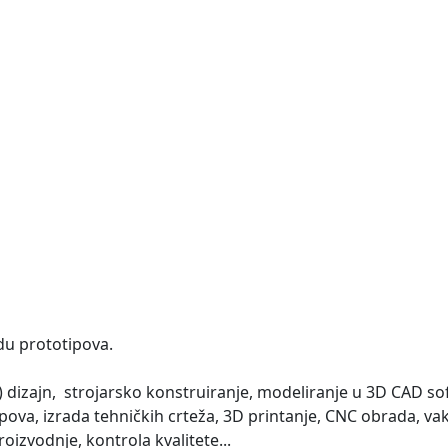
adu prototipova.
kt) dizajn, strojarsko konstruiranje, modeliranje u 3D CAD so
ipova, izrada tehničkih crteža, 3D printanje, CNC obrada, v
izvodnje, kontrola kvalitete...