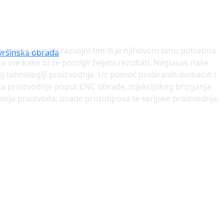
nemaju vlastiti razvojni tim ili je njihovom timu potrebna
vršinska obrada
 sve kako bi se postigli željeni rezultati. Naglasak naše
toj tehnologiji proizvodnje. Uz pomoć probranih domaćih i
ika proizvodnje poput CNC obrade, injekcijskog brizganja
voja proizvoda, izrade prototipova te serijske proizvodnje.