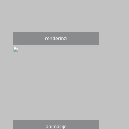
renderinzi
animacije