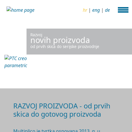
hr
|
eng
|
de
Razvoj
novih proizvoda
od prvih skica do serijske proizvodnje
RAZVOJ PROIZVODA - od prvih
skica do gotovog proizvoda
Multiplico je tvrtka osnovana 2
013. g.
u