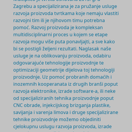
Zagrebu a specijalizirana je za pružanje usluge
razvoja proizvoda tvrtkama koje nemaju vlastiti
razvojni tim ili je njihovom timu potrebna
pomoć. Razvoj proizvoda je
kompleksan
multidisciplinarni
proces u kojem se etape
razvoja mogu više puta ponavljajti, a sve kako
bi se postigli željeni rezultati. Naglasak naše
usluge je na oblikovanju proizvoda, odabiru
odgovarajuće tehnologije proizvodnje te
optimizaciji geometrije dijelova toj tehnologiji
proizvodnje. Uz pomoć probranih domaćih i
inozemnih kooperanata iz drugih branši poput
razvoja elektronike, izrade software-a, ili neke
od specijaliziranih tehnika proizvodnje poput
CNC obrade, injekcijskog brizganja plastike,
savijanja i varenja limova i druge specijalizirane
tehnike proizvodnje možemo objediniti
cjelokupnu uslugu razvoja proizvoda, izrade