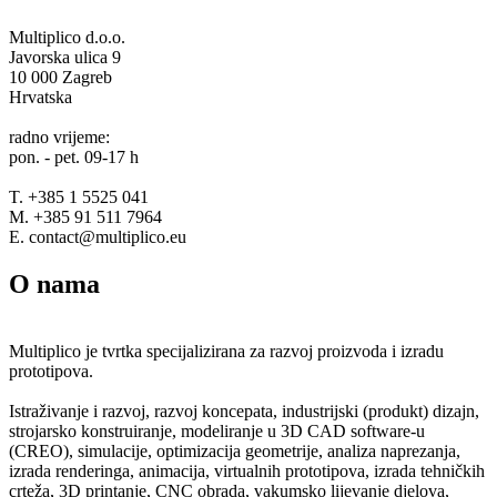
Multiplico d.o.o.
Javorska ulica 9
10 000 Zagreb
Hrvatska
radno vrijeme:
pon. - pet. 09-17 h
T. +385 1 5525 041
M. +385 91 511 7964
E. contact@multiplico.eu
O nama
Multiplico je tvrtka specijalizirana za razvoj proizvoda i izradu
prototipova.
Istraživanje i razvoj, razvoj koncepata, industrijski (produkt) dizajn,
strojarsko konstruiranje, modeliranje u 3D CAD software-u
(CREO), simulacije, optimizacija geometrije, analiza naprezanja,
izrada renderinga, animacija, virtualnih prototipova, izrada tehničkih
crteža, 3D printanje, CNC obrada, vakumsko lijevanje djelova,