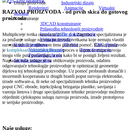
Dizajn proizvoda
Industrijski dizajn
Renderinzi
Animacije
Virtualni
RAZVOJ PROIZVODA - od prvih skica do gotovog
mockup
proizvoda
Konstruiranje
3DCAD konstruiranje
Prilagodba tehnologiji proizvodnje
Izrada tehničke dokumentacije
Multiplico je tvrtka osnovana 2
013. g.
u Zagrebu a specijalizirana je
Virtualni prototip
za pružanje usluge razvoja proizvoda tvrtkama koje nemaju vlastiti
Izrada prototipova
3D print
CNC obrada
razvojni tim ili je njihovom timu potrebna pomoć. Razvoj proizvoda
Vakumsko lijevanje
Termoformiranje
je
kompleksan multidisciplinarni
proces u kojem se etape razvoja
Površinska obrada
mogu više puta ponavljajti, a sve kako bi se postigli željeni rezultati.
Serijska proizvodnja
Naglasak naše usluge je na oblikovanju proizvoda, odabiru
odgovarajuće tehnologije proizvodnje te optimizaciji geometrije
dijelova toj tehnologiji proizvodnje. Uz pomoć probranih domaćih i
inozemnih kooperanata iz drugih branši poput razvoja elektronike,
izrade software-a, ili neke od specijaliziranih tehnika proizvodnje
poput CNC obrade, injekcijskog brizganja plastike, savijanja i
varenja limova i druge specijalizirane tehnike proizvodnje možemo
objediniti cjelokupnu uslugu razvoja proizvoda, izrade prototipova
te serijske proizvodnje.
Naše usluge: