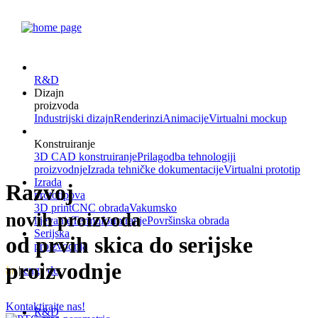
R&D
Dizajn
proizvoda
Industrijski dizajn
Renderinzi
Animacije
Virtualni mockup
Konstruiranje
3D CAD konstruiranje
Prilagodba tehnologiji
proizvodnje
Izrada tehničke dokumentacije
Virtualni prototip
Izrada
Razvoj
prototipova
3D print
CNC obrada
Vakumsko
novih proizvoda
lijevanje
Termoformiranje
Površinska obrada
Serijska
od prvih skica do serijske
proizvodnja
proizvodnje
hr
|
eng
|
de
Kontaktirajte nas!
R&D